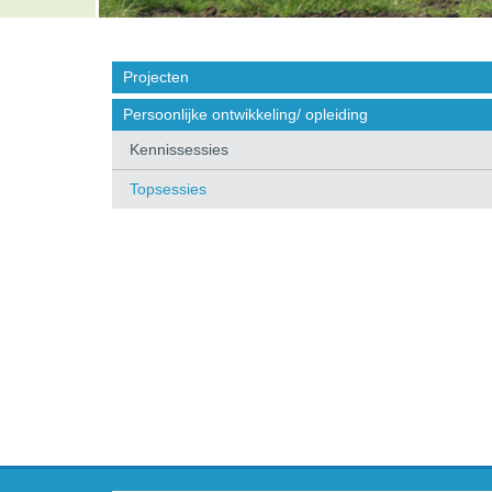
Projecten
Persoonlijke ontwikkeling/ opleiding
Kennissessies
Topsessies