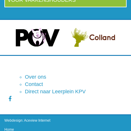
Over ons
Contact
Direct naar Leerplein KPV
Webdesign: Aceview Internet
Home