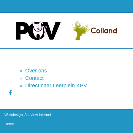
Over ons
Contact
Direct naar Leerplein KPV
Webdesign: Aceview Internet
Home