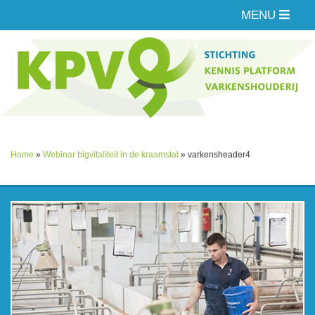
MENU
Home
»
Webinar bigvitaliteit in de kraamstal
»
varkensheader4