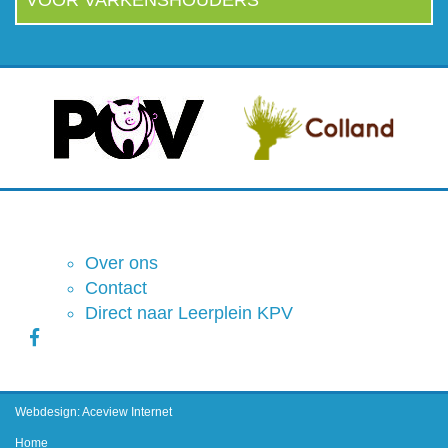
Over ons
Contact
Direct naar Leerplein KPV
Webdesign: Aceview Internet
Home